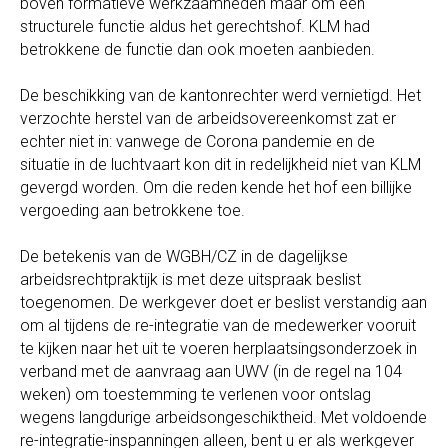
boven formatieve werkzaamheden maar om een
structurele functie aldus het gerechtshof. KLM had
betrokkene de functie dan ook moeten aanbieden.
De beschikking van de kantonrechter werd vernietigd. Het
verzochte herstel van de arbeidsovereenkomst zat er
echter niet in: vanwege de Corona pandemie en de
situatie in de luchtvaart kon dit in redelijkheid niet van KLM
gevergd worden. Om die reden kende het hof een billijke
vergoeding aan betrokkene toe.
De betekenis van de WGBH/CZ in de dagelijkse
arbeidsrechtpraktijk is met deze uitspraak beslist
toegenomen. De werkgever doet er beslist verstandig aan
om al tijdens de re-integratie van de medewerker vooruit
te kijken naar het uit te voeren herplaatsingsonderzoek in
verband met de aanvraag aan UWV (in de regel na 104
weken) om toestemming te verlenen voor ontslag
wegens langdurige arbeidsongeschiktheid. Met voldoende
re-integratie-inspanningen alleen, bent u er als werkgever