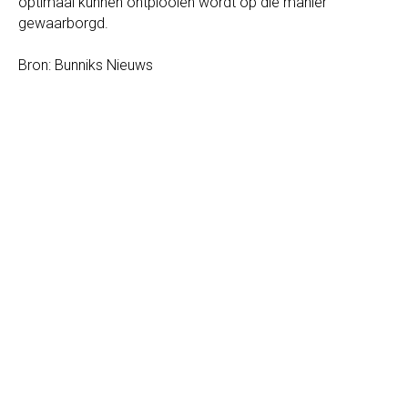
optimaal kunnen ontplooien wordt op die manier
gewaarborgd.
Bron: Bunniks Nieuws