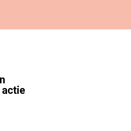
en
 actie