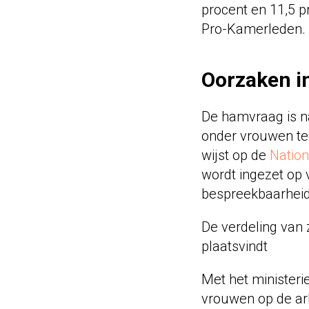
procent en 11,5 p
Pro-Kamerleden.
Oorzaken i
De hamvraag is na
onder vrouwen teg
wijst op de
Natio
wordt ingezet op
bespreekbaarheid
De verdeling van 
plaatsvindt
Met het minister
vrouwen op de arb