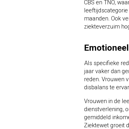
CBS en TNO, waaru
leeftijdscategori
maanden. Ook ver
ziekteverzuim ho
Emotioneel
Als specifieke r
jaar vaker dan g
reden. Vrouwen v
disbalans te erva
Vrouwen in de lee
dienstverlening, 
gemiddeld inkome
Ziektewet groeit 