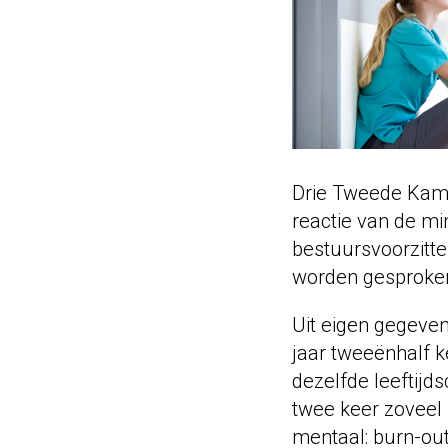
Drie Tweede Kame
reactie van de mi
bestuursvoorzitt
worden gesproken
Uit eigen gegeven
jaar tweeënhalf 
dezelfde leeftijd
twee keer zoveel 
mentaal: burn-ou