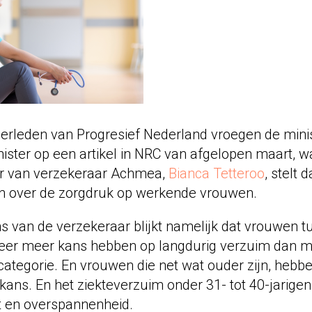
rleden van Progresief Nederland vroegen de mini
nister op een artikel in NRC van afgelopen maart, w
er van verzekeraar Achmea,
Bianca Tetteroo
, stelt
 over de zorgdruk op werkende vrouwen.
s van de verzekeraar blijkt namelijk dat vrouwen t
keer meer kans hebben op langdurig verzuim dan 
scategorie. En vrouwen die net wat ouder zijn, hebb
kans. En het ziekteverzuim onder 31- tot 40-jarigen 
t en overspannenheid.