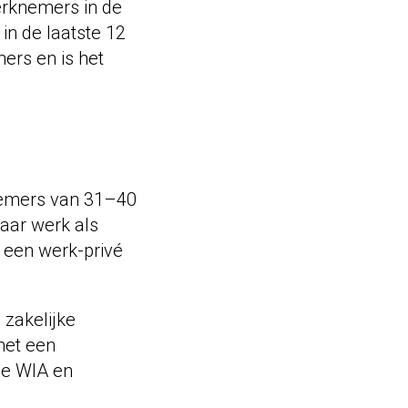
erknemers in de
in de laatste 12
ers en is het
nemers van 31–40
aar werk als
 een werk-privé
 zakelijke
met een
de WIA en