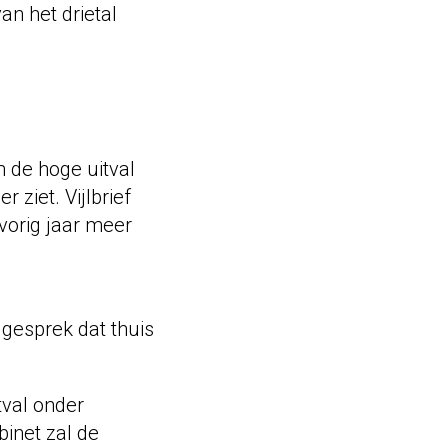
an het drietal
m de hoge uitval
ziet. Vijlbrief
vorig jaar meer
n
 gesprek dat thuis
tval onder
binet zal de