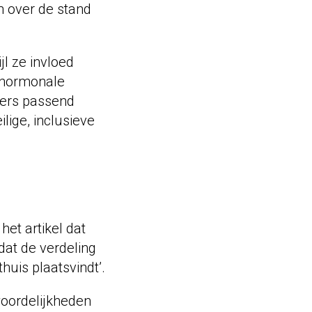
 over de stand
l ze invloed
e hormonale
kers passend
lige, inclusieve
het artikel dat
 dat de verdeling
huis plaatsvindt’.
woordelijkheden