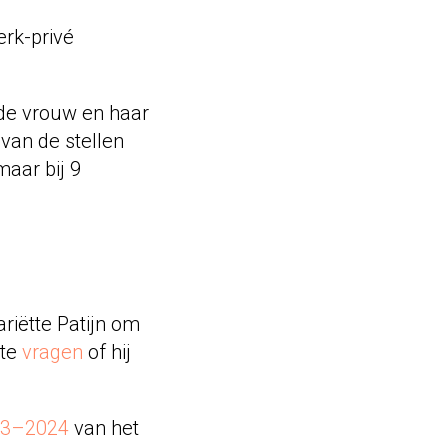
rk-privé
 de vrouw en haar
 van de stellen
maar bij 9
riëtte Patijn om
 te
vragen
of hij
23–2024
van het