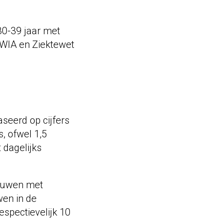
30-39 jaar met
WIA en Ziektewet
seerd op cijfers
, ofwel 1,5
 dagelijks
rouwen met
wen in de
espectievelijk 10