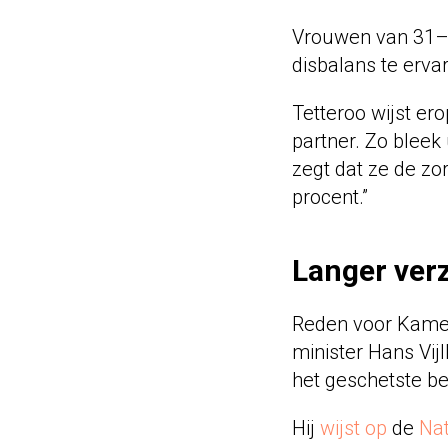
Vrouwen van 31–4
disbalans te erva
Tetteroo wijst er
partner. Zo bleek
zegt dat ze de zor
procent.”
Langer ver
Reden voor Kamer
minister Hans Vij
het geschetste be
Hij
wijst op
de
Na