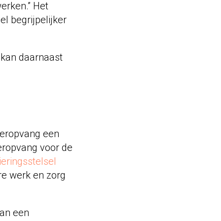
werken.” Het
l begrijpelijker
 kan daarnaast
nderopvang een
eropvang voor de
eringsstelsel
re werk en zorg
aan een