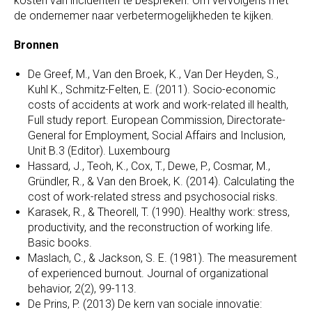
kosten van incidenten te bespreken. Om vervolgens met
de ondernemer naar verbetermogelijkheden te kijken.
Bronnen
De Greef, M., Van den Broek, K., Van Der Heyden, S.,
Kuhl K., Schmitz-Felten, E. (2011). Socio-economic
costs of accidents at work and work-related ill health,
Full study report. European Commission, Directorate-
General for Employment, Social Affairs and Inclusion,
Unit B.3 (Editor). Luxembourg
Hassard, J., Teoh, K., Cox, T., Dewe, P., Cosmar, M.,
Gründler, R., & Van den Broek, K. (2014). Calculating the
cost of work-related stress and psychosocial risks.
Karasek, R., & Theorell, T. (1990). Healthy work: stress,
productivity, and the reconstruction of working life.
Basic books.
Maslach, C., & Jackson, S. E. (1981). The measurement
of experienced burnout. Journal of organizational
behavior, 2(2), 99-113.
De Prins, P. (2013) De kern van sociale innovatie: