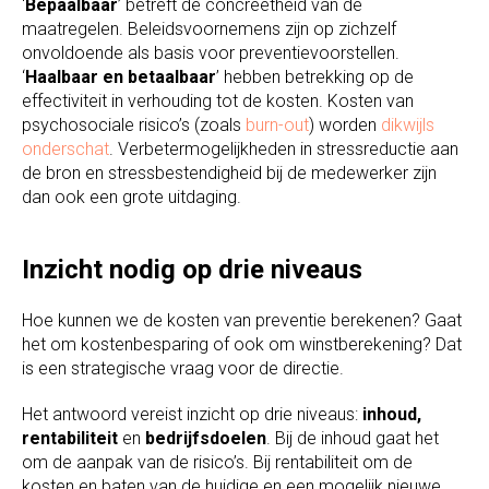
‘
Bepaalbaar
’ betreft de concreetheid van de
maatregelen. Beleidsvoornemens zijn op zichzelf
onvoldoende als basis voor preventievoorstellen.
‘
Haalbaar en betaalbaar
’ hebben betrekking op de
effectiviteit in verhouding tot de kosten. Kosten van
psychosociale risico’s (zoals
burn-out
) worden
dikwijls
onderschat
. Verbetermogelijkheden in stressreductie aan
de bron en stressbestendigheid bij de medewerker zijn
dan ook een grote uitdaging.
Inzicht nodig op drie niveaus
Hoe kunnen we de kosten van preventie berekenen? Gaat
het om kostenbesparing of ook om winstberekening? Dat
is een strategische vraag voor de directie.
Het antwoord vereist inzicht op drie niveaus:
inhoud,
rentabiliteit
en
bedrijfsdoelen
. Bij de inhoud gaat het
om de aanpak van de risico’s. Bij rentabiliteit om de
kosten en baten van de huidige en een mogelijk nieuwe